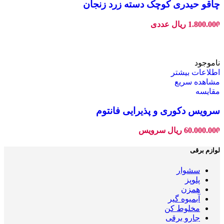
چاقو حیدری کوچک دسته زرد زنجان
1.800.000
ریال
عددی
ناموجود
اطلاعات بیشتر
مشاهده سریع
مقایسه
سرویس دکوری و پذیرایی فانتوم
60.000.000
ریال
سرویس
لوازم برقی
سشوار
پلوپز
همزن
آبمیوه گیر
مخلوط کن
جارو برقی