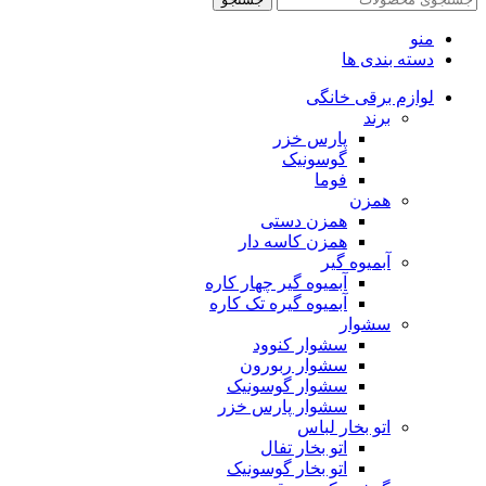
منو
دسته بندی ها
لوازم برقی خانگی
برند
پارس خزر
گوسونیک
فوما
همزن
همزن دستی
همزن کاسه دار
آبمیوه گیر
آبمیوه گیر چهار کاره
آبمیوه گیره تک کاره
سشوار
سشوار کنوود
سشوار ربورون
سشوار گوسونیک
سشوار پارس خزر
اتو بخار لباس
اتو بخار تفال
اتو بخار گوسونیک