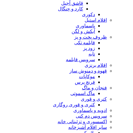
قاشق آجیل
کارد و چنگال
دکوری
اقلام استیل
پاسماوری
آبکش و لگن
ظروف پخت و پز
قابلمه تکی
زود پز
تابه
سرویس قابلمه
اقلام برنزی
قهوه و دمنوش ساز
موکاپات
فرنچ پرس
فنجان و ماگ
ماگ اسموتی
کتری و قوری
کتری و قوری روگازی
ادویه و پاسماوری
سرویس دم کنی
اکسسوری و تزئیناتی خانه
سایر اقلام آشپزخانه
پلاسکو