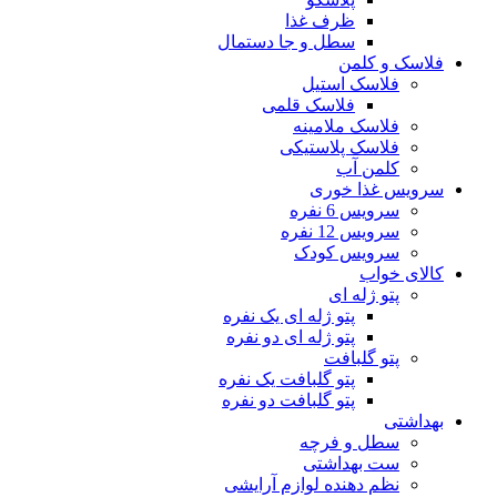
ظرف غذا
سطل و جا دستمال
فلاسک و کلمن
فلاسک استیل
فلاسک قلمی
فلاسک ملامینه
فلاسک پلاستیکی
کلمن آب
سرویس غذا خوری
سرویس 6 نفره
سرویس 12 نفره
سرویس کودک
کالای خواب
پتو ژله ای
پتو ژله ای یک نفره
پتو ژله ای دو نفره
پتو گلبافت
پتو گلبافت یک نفره
پتو گلبافت دو نفره
بهداشتی
سطل و فرچه
ست بهداشتی
نظم دهنده لوازم آرایشی