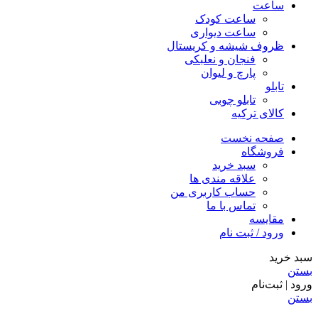
ساعت
ساعت کودک
ساعت دیواری
ظروف شیشه و کریستال
فنجان و نعلبکی
پارچ و لیوان
تابلو
تابلو چوبی
کالای ترکیه
صفحه نخست
فروشگاه
سبد خرید
علاقه مندی ها
حساب کاربری من
تماس با ما
مقایسه
ورود / ثبت نام
سبد خرید
بستن
ورود | ثبت‌نام
بستن