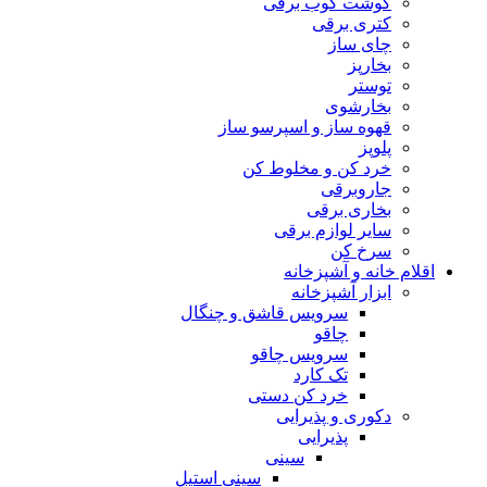
گوشت کوب برقی
کتری برقی
چای ساز
بخارپز
توستر
بخارشوی
قهوه ساز و اسپرسو ساز
پلوپز
خرد کن و مخلوط کن
جاروبرقی
بخاری برقی
سایر لوازم برقی
سرخ کن
اقلام خانه و آشپزخانه
ابزار آشپزخانه
سرویس قاشق و چنگال
چاقو
سرویس چاقو
تک کارد
خرد کن دستی
دکوری و پذیرایی
پذیرایی
سینی
سینی استیل