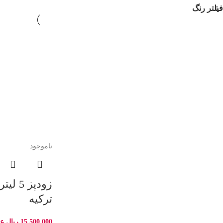
فیلتر رنگ
ناموجود
زودپز 5
ترکیه
15.500.000
ریال
ع