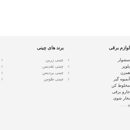
لوازم برقی
برند های چینی
سشوار
چینی زرین
پلوپز
چینی تقدیس
همزن
چینی پردیس
آبمیوه گیر
چینی طوس
مخلوط کن
جارو برقی
بخار شوی
و……