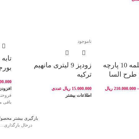
ناموجود
تابه 
سرویس قابلمه 10 پارچه
زودپز 9 لیتری مانهیم
بورجام
ترکیه
00.000
210.000.000
ریال
افزودن
15.000.000
ریال
عددی
فروخته
اطلاعات بیشتر
باقی ما
بارگیری بیشتر محصول
درحال بارگذاری...