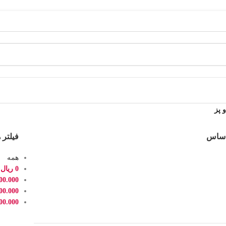
 پز
اساس
فیلتر 
همه
0
ریال
-
00.000
00.000
00.000