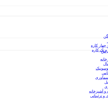
گن
 چهار کاره
ره تک کاره
 من
خانه
فال
گوسونیک
باس
اسماوری
یل
زی
 و آشپزخانه
 تزئیناتی