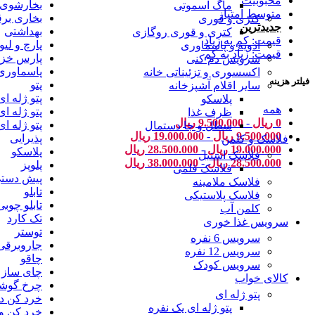
محبوبیت
بخارشوی
ماگ اسموتی
متوسط امتیاز
بخاری بر
کتری و قوری
جدیدترین
بهداشتی
کتری و قوری روگازی
قیمت: کم به زیاد
پارچ و لیو
ادویه و پاسماوری
قیمت: زیاد به کم
پارس خزر
سرویس دم کنی
پاسماوری
اکسسوری و تزئیناتی خانه
فیلتر هزینه
پتو
سایر اقلام آشپزخانه
پتو ژله ای
پلاسکو
همه
پتو ژله ای
ظرف غذا
0
ریال
-
9.500.000
ریال
پتو ژله ای
سطل و جا دستمال
9.500.000
ریال
-
19.000.000
ریال
پذیرایی
فلاسک و کلمن
19.000.000
ریال
-
28.500.000
ریال
پلاسکو
فلاسک استیل
28.500.000
ریال
-
38.000.000
ریال
پلوپز
فلاسک قلمی
پیش دست
فلاسک ملامینه
تابلو
فلاسک پلاستیکی
تابلو چوبی
کلمن آب
تک کارد
سرویس غذا خوری
توستر
سرویس 6 نفره
جاروبرقی
سرویس 12 نفره
چاقو
سرویس کودک
چای ساز
کالای خواب
چرخ گوش
پتو ژله ای
خرد کن د
پتو ژله ای یک نفره
خرد کن و