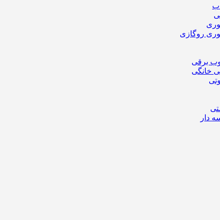
اب
ی
وری
وری روگازی
ب برقی
ی خانگی
تی
تی
ه دار