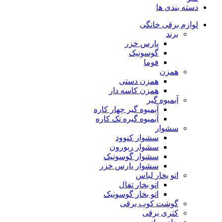
دسته بندی ها
لوازم برقی خانگی
برند
پارس خزر
گوسونیک
فوما
همزن
همزن دستی
همزن کاسه دار
آبمیوه گیر
آبمیوه گیر چهار کاره
آبمیوه گیره تک کاره
سشوار
سشوار کنوود
سشوار ربورون
سشوار گوسونیک
سشوار پارس خزر
اتو بخار لباس
اتو بخار تفال
اتو بخار گوسونیک
گوشت کوب برقی
کتری برقی