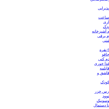
ذیرایی
ساعت
اری
دک
م آشپزخانه
م برقی
شتی
اقو
م کنی
ذا خوری
بلمه
اشق و
ودک
رس خزر
وود
سونیک
 دستمال