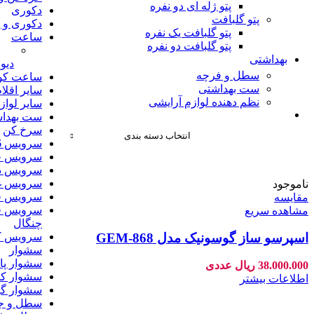
پتو ژله ای دو نفره
دکوری
پتو گلبافت
دکوری و پ
پتو گلبافت یک نفره
ساعت
پتو گلبافت دو نفره
بهداشتی
دیو
سطل و فرچه
ساعت کو
ست بهداشتی
سایر اقلا
نظم دهنده لوازم آرایشی
سایر لواز
ست بهدا
سرخ کن
انتخاب دسته بندی
سرویس 6 نفره
سرویس چ
سرویس د
سرویس غ
ناموجود
سرویس قا
مقایسه
سرویس ق
مشاهده سریع
چنگال
سرویس ک
اسپرسو ساز گوسونیک مدل GEM-868
سشوار
سشوار پا
38.000.000
ریال
عددی
سشوار کن
اطلاعات بیشتر
سشوار گو
سطل و جا