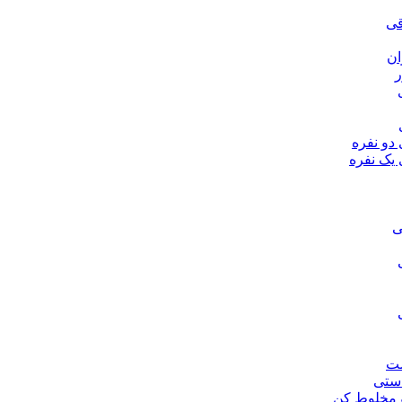
قی
ان
 دو نفره
 یک نفره
ی
ت
ستی
 مخلوط کن