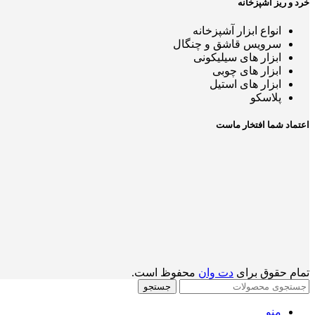
خرد و ریز آشپزخانه
انواع ابزار آشپزخانه
سرویس قاشق و چنگال
ابزار های سیلیکونی
ابزار های چوبی
ابزار های استیل
پلاسکو
اعتماد شما افتخار ماست
تمام حقوق برای
دت وان
محفوظ است.
جستجو
منو