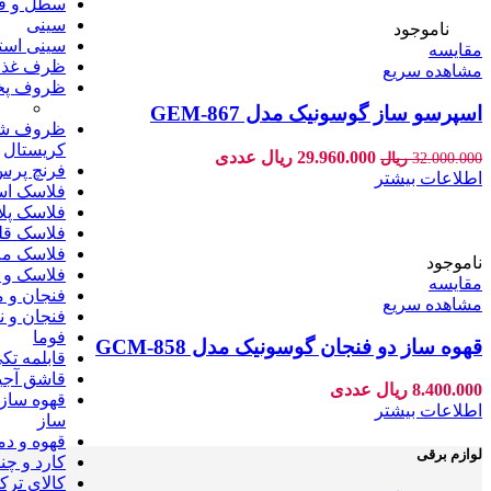
سطل و ف
سینی
-6%
ناموجود
سینی است
مقایسه
ظرف غذا
مشاهده سریع
ظروف پخت
اسپرسو ساز گوسونیک مدل GEM-867
ظروف شی
کریستال
قیمت
قیمت
29.960.000
ریال
عددی
32.000.000
ریال
فرنچ پرس
اصلی:
فعلی:
اطلاعات بیشتر
فلاسک اس
32.000.000 ریال
29.960.000 ریال.
فلاسک پل
بود.
فلاسک قل
فلاسک ملا
ناموجود
فلاسک و 
مقایسه
فنجان و 
مشاهده سریع
فنجان و ن
فوما
قهوه ساز دو فنجان گوسونیک مدل GCM-858
قابلمه تک
قاشق آجی
8.400.000
ریال
عددی
قهوه ساز
اطلاعات بیشتر
ساز
قهوه و د
لوازم برقی
کارد و چن
کالای ترک