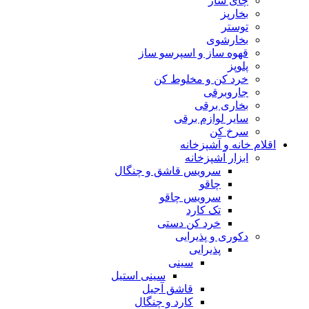
چای ساز
بخارپز
توستر
بخارشوی
قهوه ساز و اسپرسو ساز
پلوپز
خرد کن و مخلوط کن
جاروبرقی
بخاری برقی
سایر لوازم برقی
سرخ کن
اقلام خانه و آشپزخانه
ابزار آشپزخانه
سرویس قاشق و چنگال
چاقو
سرویس چاقو
تک کارد
خرد کن دستی
دکوری و پذیرایی
پذیرایی
سینی
سینی استیل
قاشق آجیل
کارد و چنگال