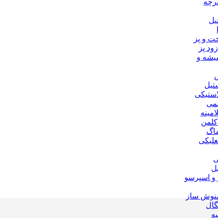
رچه
یل
 و پز
زود پز
شه و
تیل
استیکی
می
مینه
کلمن
ماگ
علبکی
ی
ل
 و اسپرسو
منوش ساز
گال
یه