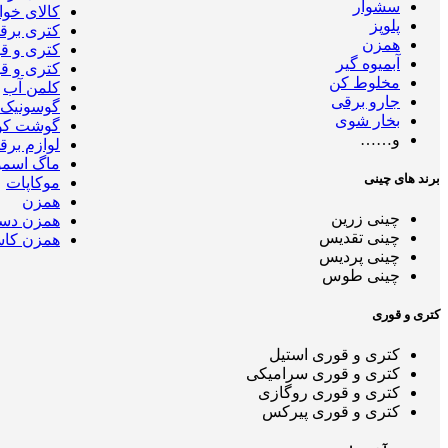
سشوار
کالای خو
پلوپز
کتری برق
همزن
کتری و ق
آبمیوه گیر
کتری و ق
مخلوط کن
کلمن آب
جارو برقی
گوسونیک
بخار شوی
گوشت کو
و……
لوازم برق
ماگ اسمو
برند های چینی
موکاپات
همزن
چینی زرین
همزن دس
چینی تقدیس
همزن کاس
چینی پردیس
چینی طوس
کتری و قوری
کتری و قوری استیل
کتری و قوری سرامیکی
کتری و قوری روگازی
کتری و قوری پیرکس