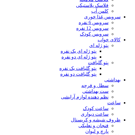
فلاسک پلاستیکی
کلمن آب
سرویس غذا خوری
سرویس 6 نفره
سرویس 12 نفره
سرویس کودک
کالای خواب
پتو ژله ای
پتو ژله ای یک نفره
پتو ژله ای دو نفره
پتو گلبافت
پتو گلبافت یک نفره
پتو گلبافت دو نفره
بهداشتی
سطل و فرچه
ست بهداشتی
نظم دهنده لوازم آرایشی
ساعت
ساعت کودک
ساعت دیواری
ظروف شیشه و کریستال
فنجان و نعلبکی
پارچ و لیوان