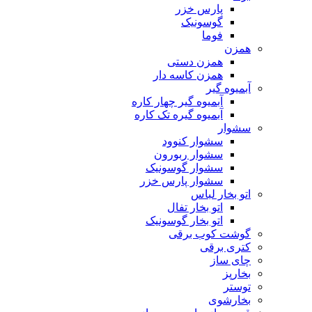
پارس خزر
گوسونیک
فوما
همزن
همزن دستی
همزن کاسه دار
آبمیوه گیر
آبمیوه گیر چهار کاره
آبمیوه گیره تک کاره
سشوار
سشوار کنوود
سشوار ربورون
سشوار گوسونیک
سشوار پارس خزر
اتو بخار لباس
اتو بخار تفال
اتو بخار گوسونیک
گوشت کوب برقی
کتری برقی
چای ساز
بخارپز
توستر
بخارشوی