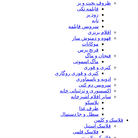
ظروف پخت و پز
قابلمه تکی
زود پز
تابه
سرویس قابلمه
اقلام برنزی
قهوه و دمنوش ساز
موکاپات
فرنچ پرس
فنجان و ماگ
ماگ اسموتی
کتری و قوری
کتری و قوری روگازی
ادویه و پاسماوری
سرویس دم کنی
اکسسوری و تزئیناتی خانه
سایر اقلام آشپزخانه
پلاسکو
ظرف غذا
سطل و جا دستمال
فلاسک و کلمن
فلاسک استیل
فلاسک قلمی
فلاسک ملامینه