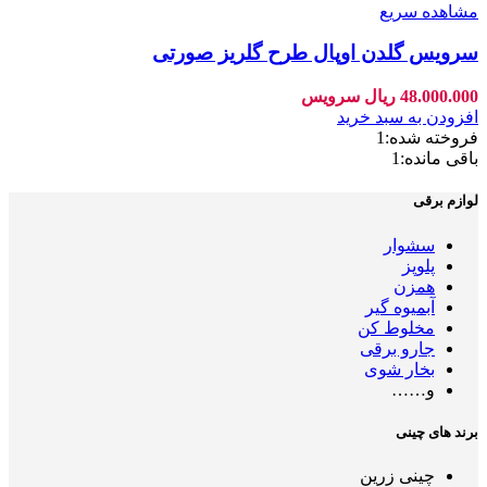
مشاهده سریع
سرویس گلدن اوپال طرح گلریز صورتی
48.000.000
ریال
سرویس
افزودن به سبد خرید
فروخته شده:
1
باقی مانده:
1
لوازم برقی
سشوار
پلوپز
همزن
آبمیوه گیر
مخلوط کن
جارو برقی
بخار شوی
و……
برند های چینی
چینی زرین