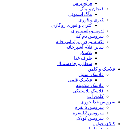
فرنچ پرس
فنجان و ماگ
ماگ اسموتی
کتری و قوری
کتری و قوری روگازی
ادویه و پاسماوری
سرویس دم کنی
اکسسوری و تزئیناتی خانه
سایر اقلام آشپزخانه
پلاسکو
ظرف غذا
سطل و جا دستمال
فلاسک و کلمن
فلاسک استیل
فلاسک قلمی
فلاسک ملامینه
فلاسک پلاستیکی
کلمن آب
سرویس غذا خوری
سرویس 6 نفره
سرویس 12 نفره
سرویس کودک
کالای خواب