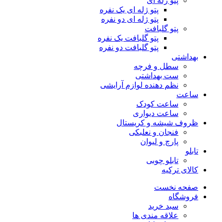
پتو ژله ای
پتو ژله ای یک نفره
پتو ژله ای دو نفره
پتو گلبافت
پتو گلبافت یک نفره
پتو گلبافت دو نفره
بهداشتی
سطل و فرچه
ست بهداشتی
نظم دهنده لوازم آرایشی
ساعت
ساعت کودک
ساعت دیواری
ظروف شیشه و کریستال
فنجان و نعلبکی
پارچ و لیوان
تابلو
تابلو چوبی
کالای ترکیه
صفحه نخست
فروشگاه
سبد خرید
علاقه مندی ها