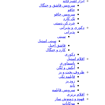
ابزار آشپزخانه
سرویس قاشق و چنگال
چاقو
سرویس چاقو
تک کارد
خرد کن دستی
دکوری و پذیرایی
پذیرایی
سینی
سینی استیل
قاشق آجیل
کارد و چنگال
دکوری
اقلام استیل
پاسماوری
آبکش و لگن
ظروف پخت و پز
قابلمه تکی
زود پز
تابه
سرویس قابلمه
اقلام برنزی
قهوه و دمنوش ساز
موکاپات