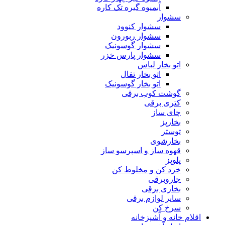
آبمیوه گیره تک کاره
سشوار
سشوار کنوود
سشوار ربورون
سشوار گوسونیک
سشوار پارس خزر
اتو بخار لباس
اتو بخار تفال
اتو بخار گوسونیک
گوشت کوب برقی
کتری برقی
چای ساز
بخارپز
توستر
بخارشوی
قهوه ساز و اسپرسو ساز
پلوپز
خرد کن و مخلوط کن
جاروبرقی
بخاری برقی
سایر لوازم برقی
سرخ کن
اقلام خانه و آشپزخانه