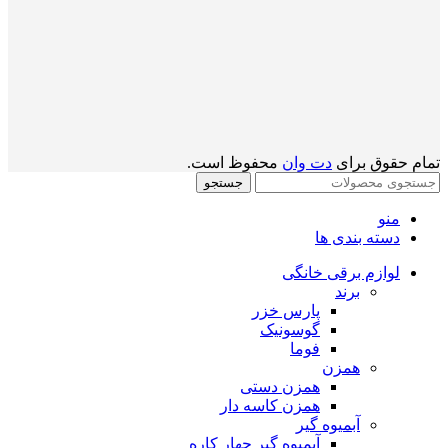
تمام حقوق برای
دت وان
محفوظ است.
جستجو
منو
دسته بندی ها
لوازم برقی خانگی
برند
پارس خزر
گوسونیک
فوما
همزن
همزن دستی
همزن کاسه دار
آبمیوه گیر
آبمیوه گیر چهار کاره