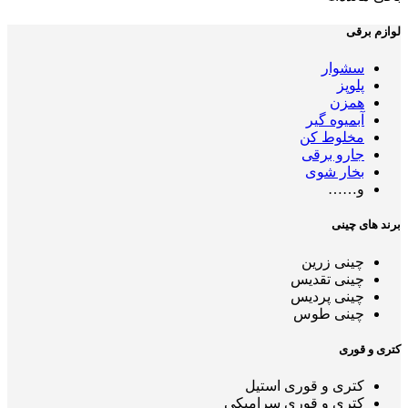
لوازم برقی
سشوار
پلوپز
همزن
آبمیوه گیر
مخلوط کن
جارو برقی
بخار شوی
و……
برند های چینی
چینی زرین
چینی تقدیس
چینی پردیس
چینی طوس
کتری و قوری
کتری و قوری استیل
کتری و قوری سرامیکی