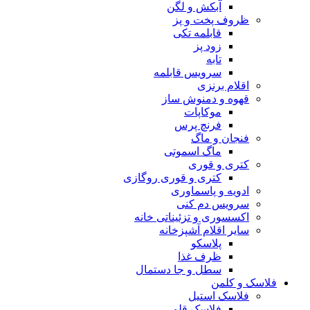
آبکش و لگن
ظروف پخت و پز
قابلمه تکی
زود پز
تابه
سرویس قابلمه
اقلام برنزی
قهوه و دمنوش ساز
موکاپات
فرنچ پرس
فنجان و ماگ
ماگ اسموتی
کتری و قوری
کتری و قوری روگازی
ادویه و پاسماوری
سرویس دم کنی
اکسسوری و تزئیناتی خانه
سایر اقلام آشپزخانه
پلاسکو
ظرف غذا
سطل و جا دستمال
فلاسک و کلمن
فلاسک استیل
فلاسک قلمی