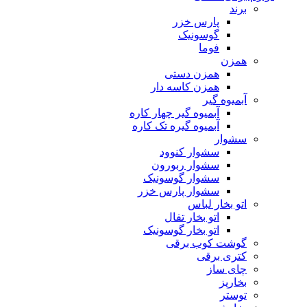
برند
پارس خزر
گوسونیک
فوما
همزن
همزن دستی
همزن کاسه دار
آبمیوه گیر
آبمیوه گیر چهار کاره
آبمیوه گیره تک کاره
سشوار
سشوار کنوود
سشوار ربورون
سشوار گوسونیک
سشوار پارس خزر
اتو بخار لباس
اتو بخار تفال
اتو بخار گوسونیک
گوشت کوب برقی
کتری برقی
چای ساز
بخارپز
توستر