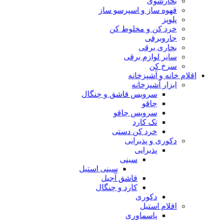
بخارشوی
قهوه ساز و اسپرسو ساز
پلوپز
خرد کن و مخلوط کن
جاروبرقی
بخاری برقی
سایر لوازم برقی
سرخ کن
اقلام خانه و آشپزخانه
ابزار آشپزخانه
سرویس قاشق و چنگال
چاقو
سرویس چاقو
تک کارد
خرد کن دستی
دکوری و پذیرایی
پذیرایی
سینی
سینی استیل
قاشق آجیل
کارد و چنگال
دکوری
اقلام استیل
پاسماوری