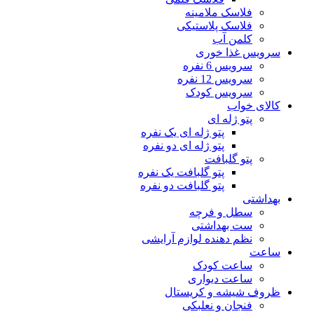
فلاسک ملامینه
فلاسک پلاستیکی
کلمن آب
سرویس غذا خوری
سرویس 6 نفره
سرویس 12 نفره
سرویس کودک
کالای خواب
پتو ژله ای
پتو ژله ای یک نفره
پتو ژله ای دو نفره
پتو گلبافت
پتو گلبافت یک نفره
پتو گلبافت دو نفره
بهداشتی
سطل و فرچه
ست بهداشتی
نظم دهنده لوازم آرایشی
ساعت
ساعت کودک
ساعت دیواری
ظروف شیشه و کریستال
فنجان و نعلبکی