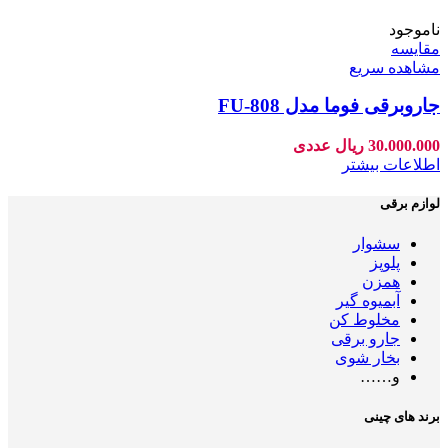
ناموجود
مقایسه
مشاهده سریع
جاروبرقی فوما مدل FU-808
30.000.000
ریال
عددی
اطلاعات بیشتر
لوازم برقی
سشوار
پلوپز
همزن
آبمیوه گیر
مخلوط کن
جارو برقی
بخار شوی
و……
برند های چینی