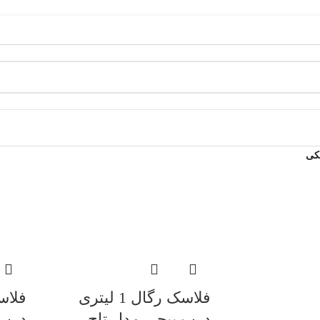
کی
فلاسک رگال 1 لیتری
درب پیچی مدل تاج
درب 