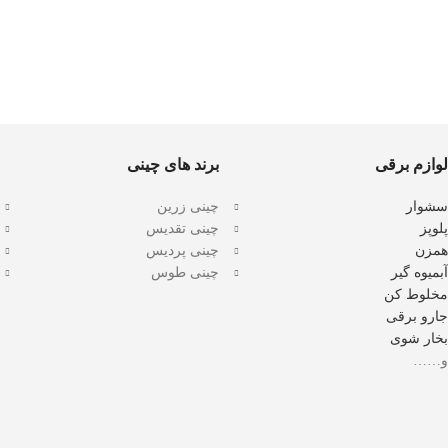
لوازم برقی
برند های چینی
سشوار
چینی زرین
پلوپز
چینی تقدیس
همزن
چینی پردیس
آبمیوه گیر
چینی طوس
مخلوط کن
جارو برقی
بخار شوی
و……