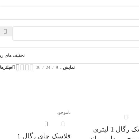
تخفیف های رو
نمایش
9
24
36
فیلترها
ناموجود
فلاسک رگال 1 لیتری
فلاسک چای رگال 1
پیچی مدل پروانه