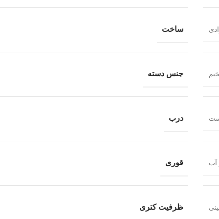
ساخت
دی
جنس دسته
خیم
درب
ست
قوری
 آب
ظرفیت کتری
نی