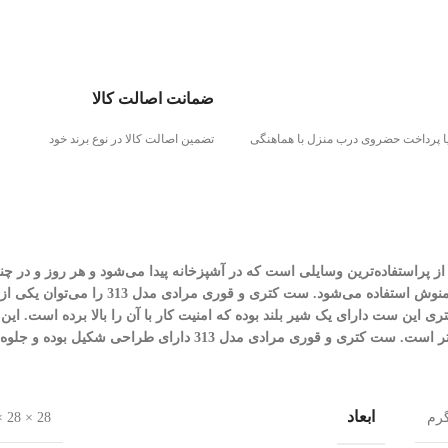
ضمانت اصالت کالا
 یا پرداخت حضروی درب منزل با هماهنگی
تضمین اصالت کالا در نوع برند خود
 از پراستفاده‌ترین وسایلی است که در آشپزخانه پیدا می‌شود و هر روز و در چند
سروکار داریم. از این وسایل برای جوش آوردن آب و دم‌کردن چای، قهوه و دمنوش استفاده می‌شود.
قاوم و ضدزنگ است. کتری این ست دارای یک شیر بلند بوده که امنیت کار با آن را بالا برده است. ا
سادگی شسته و تمیز می‌شود. قوری این ست دارای گنجایش نزدیک به یک لیتر است. ست کتری و قوری مرادی مدل 313 دارای طرا
ابعاد
28 × 28 × 33 سانتیمتر