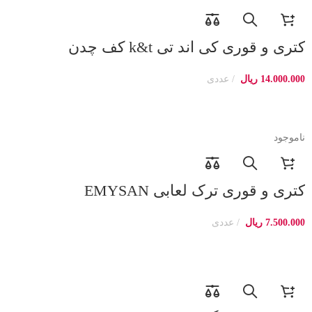
کتری و قوری کی اند تی k&t کف چدن
14.000.000
ریال
عددی
ناموجود
کتری و قوری ترک لعابی EMYSAN
7.500.000
ریال
عددی