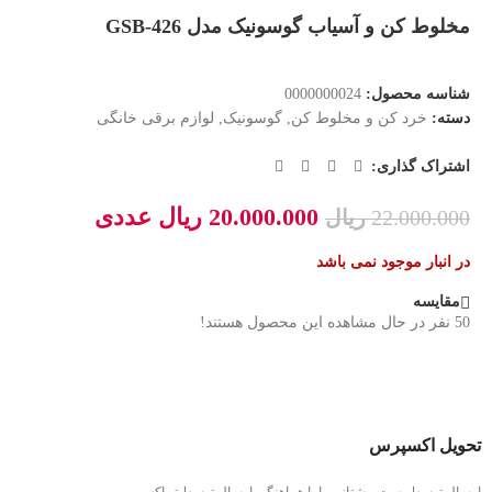
مخلوط کن و آسیاب گوسونیک مدل GSB-426
شناسه محصول:
0000000024
دسته:
خرد کن و مخلوط کن
,
گوسونیک
,
لوازم برقی خانگی
اشتراک گذاری:
20.000.000
ریال
عددی
22.000.000
ریال
در انبار موجود نمی باشد
مقایسه
50
نفر در حال مشاهده این محصول هستند!
تحویل اکسپرس
ارسال توسط پست پیشتاز و یا با هماهنگی ارسال توسط تیپاکس