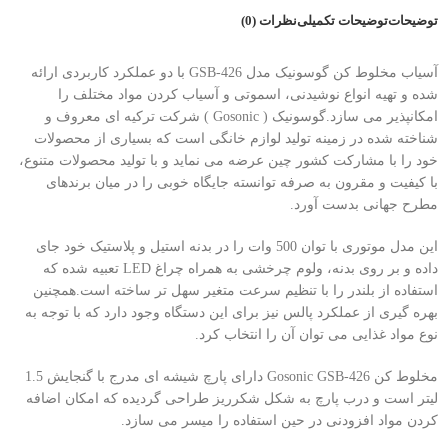
توضیحات
توضیحات تکمیلی
نظرات (0)
آسیاب مخلوط کن گوسونیک مدل GSB-426 با دو عملکرد کاربردی ارائه
شده و تهیه انواع نوشیدنی، اسموتی و آسیاب کردن مواد مختلف را
امکانپذیر می سازد.گوسونیک ( Gosonic ) شرکت ترکیه ای معروف و
شناخته شده در زمینه تولید لوازم خانگی است که بسیاری از محصولات
خود را با مشارکت کشور چین عرضه می نماید و با تولید محصولات متنوع،
با کیفیت و مقرون به صرفه توانسته جایگاه خوبی را در میان برندهای
مطرح جهانی بدست آورد.
این مدل موتوری با توان 500 وات را در بدنه استیل و پلاستیک خود جای
داده و بر روی بدنه، ولوم چرخشی به همراه چراغ LED تعبیه شده که
استفاده از بلندر را با تنظیم سرعت متغیر سهل تر ساخته است.همچنین
بهره گیری از عملکرد پالس نیز برای این دستگاه وجود دارد که با توجه به
نوع مواد غذایی می توان آن را انتخاب کرد.
مخلوط کن Gosonic GSB-426 دارای پارچ شیشه ای مدرج با گنجایش 1.5
لیتر است و درب پارچ به شکل شکرریز طراحی گردیده که امکان اضافه
کردن مواد افزودنی در حین استفاده را میسر می سازد.