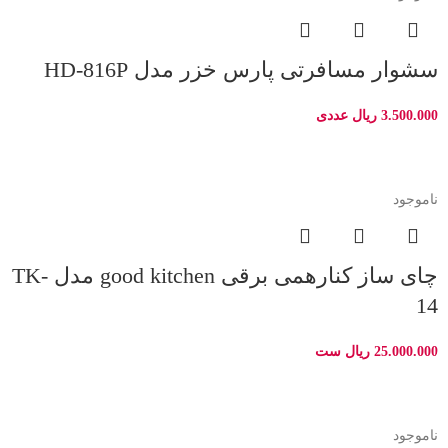
سشوار مسافرتی پارس خزر مدل HD-816P
3.500.000
ریال
عددی
ناموجود
چای ساز کنارهمی برقی good kitchen مدل TK-
14
25.000.000
ریال
ست
ناموجود