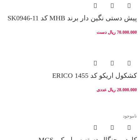
پیش دستی نگین دار برند MHB کد SK0946-11
70.000.000
ریال
دست
کشکول اریکو کد 1455 ERICO
28.000.000
ریال
عددی
ناموجود
کارد و چنگال دسته سرامیکی MGS