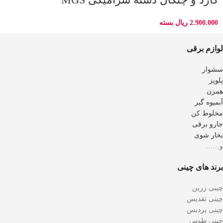
2.900.000
ریال
بسته
لوازم برقی
سشوار
پلوپز
همزن
آبمیوه گیر
مخلوط کن
جارو برقی
بخار شوی
و……
برند های چینی
چینی زرین
چینی تقدیس
چینی پردیس
چینی طوس