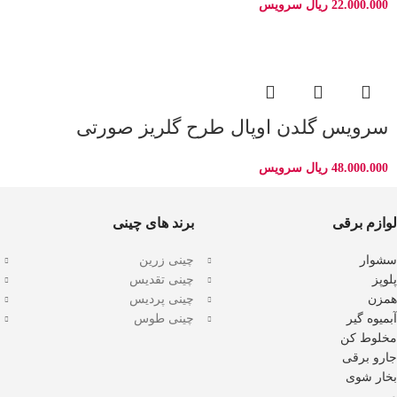
22.000.000
ریال
سرویس
سرویس گلدن اوپال طرح گلریز صورتی
48.000.000
ریال
سرویس
لوازم برقی
برند های چینی
سشوار
چینی زرین
پلوپز
چینی تقدیس
همزن
چینی پردیس
آبمیوه گیر
چینی طوس
مخلوط کن
جارو برقی
بخار شوی
و……