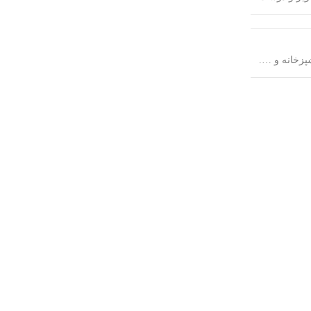
شپزخانه و ….