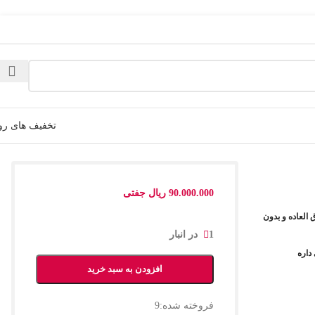
تخفیف های رو
90.000.000
ریال
جفتی
العاده و بدون
1 در انبار
داره
افزودن به سبد خرید
فروخته شده:
9