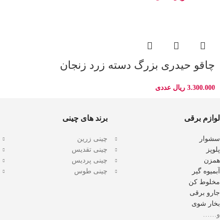
چاقو حیدری بزرگ دسته زرد زنجان
3.300.000
ریال
عددی
لوازم برقی
برند های چینی
سشوار
چینی زرین
پلوپز
چینی تقدیس
همزن
چینی پردیس
آبمیوه گیر
چینی طوس
مخلوط کن
جارو برقی
بخار شوی
و……