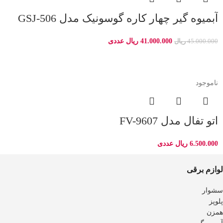
آبمیوه گیر چهار کاره گوسونیک مدل GSJ-506
41.000.000
ریال
عددی
45.000.000
ریال
ناموجود
اتو تفال مدل FV-9607
6.500.000
ریال
عددی
لوازم برقی
سشوار
پلوپز
همزن