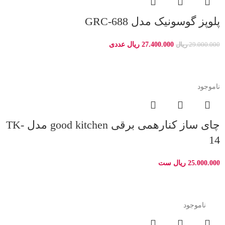
پلوپز گوسونیک مدل GRC-688
27.400.000
ریال
عددی
29.000.000
ریال
ناموجود
چای ساز کنارهمی برقی good kitchen مدل TK-
14
25.000.000
ریال
ست
-9%
ناموجود