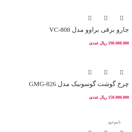
جارو برقی براوو مدل VC-808
190.000.000
ریال
عددی
چرخ گوشت گوسونیک مدل GMG-826
150.000.000
ریال
عددی
-6%
ناموجود