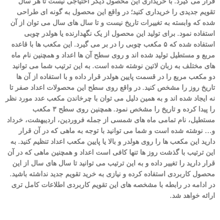
قرار می گیرد. با خریداری این محصول دیگر احتیاجی نیست تا هر سال
تقویم جدیدی را خریداری کنید؛ در واقع این محصول به گونه ای طراحی
شده که وابسته به تغییرات تاریخ نیست و تا سال های سال می ‌توان از آن
استفاده نمود. برای تولید این محصول از یک نگهدارنده یا هولدر چوبی
استفاده شده که ۵ مکعب چوبی را در بر می گیرد. این مکعب ها با قاعده
مربع و مستطیل تولید شده ‌اند و روی سطح آن ها اعداد و همچنین نام ماه
های مختلف به زبان لاتین نوشته شده است. به این ترتیب شما می توانید
دو مکعب مربع را در قسمت پایین هولدر قرار داده و با استفاده از آن ها
تاریخ روز را مشخص کنید. در واقع روی سطح این محصولات اعداد صفر تا
نه ایجاد شده‌ اند و به همین دلیل می‌ توان با چرخاندن مکعب عدد مورد نظر
را پیدا کرده و تاریخ را مشخص نمود. همچنین روی سطح ۳ مکعب
مستطیل، نام تمامی ماه های شمسی از جمله فروردین، اردیبهشت، خرداد
و… نوشته شده است و شما می توانید با توجه به ماهی که در آن قرار
دارید این مکعب ها را روی هولدر و بالا یا پایین مکعب اعداد تنظیم کنید. به
این ترتیب با گذشت روز ها تنها کافی است اعداد و همچنین ماهی که در آن
قرار دارید را تغییر داده و به این ترتیب می توانید تا سال های سال از این
محصول کاربردی استفاده کرده و نیازی به خرید تقویم جدید نداشته باشید.
در ادامه در رابطه با مشخصه های این تقویم کاربردی اطلاعات کامل‌ تری
ارائه خواهد شد.