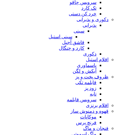
سرویس چاقو
تک کارد
خرد کن دستی
دکوری و پذیرایی
پذیرایی
سینی
سینی استیل
قاشق آجیل
کارد و چنگال
دکوری
اقلام استیل
پاسماوری
آبکش و لگن
ظروف پخت و پز
قابلمه تکی
زود پز
تابه
سرویس قابلمه
اقلام برنزی
قهوه و دمنوش ساز
موکاپات
فرنچ پرس
فنجان و ماگ
ماگ اسموتی