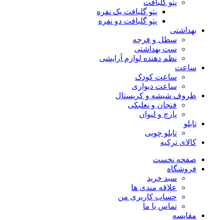
پتو گلبافت
پتو گلبافت یک نفره
پتو گلبافت دو نفره
بهداشتی
سطل و فرچه
ست بهداشتی
نظم دهنده لوازم آرایشی
ساعت
ساعت کودک
ساعت دیواری
ظروف شیشه و کریستال
فنجان و نعلبکی
پارچ و لیوان
تابلو
تابلو چوبی
کالای ترکیه
صفحه نخست
فروشگاه
سبد خرید
علاقه مندی ها
حساب کاربری من
تماس با ما
مقایسه