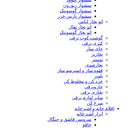
سشوار ربورون
سشوار گوسونیک
سشوار پارس خزر
اتو بخار لباس
اتو بخار تفال
اتو بخار گوسونیک
گوشت کوب برقی
کتری برقی
چای ساز
بخارپز
توستر
بخارشوی
قهوه ساز و اسپرسو ساز
پلوپز
خرد کن و مخلوط کن
جاروبرقی
بخاری برقی
سایر لوازم برقی
سرخ کن
اقلام خانه و آشپزخانه
ابزار آشپزخانه
سرویس قاشق و چنگال
چاقو