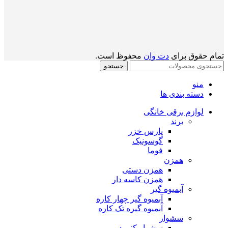
تمام حقوق برای
دت وان
محفوظ است.
جستجو
منو
دسته بندی ها
لوازم برقی خانگی
برند
پارس خزر
گوسونیک
فوما
همزن
همزن دستی
همزن کاسه دار
آبمیوه گیر
آبمیوه گیر چهار کاره
آبمیوه گیره تک کاره
سشوار
سشوار کنوود