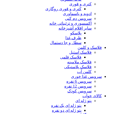
کتری و قوری
کتری و قوری روگازی
ادویه و پاسماوری
سرویس دم کنی
اکسسوری و تزئیناتی خانه
سایر اقلام آشپزخانه
پلاسکو
ظرف غذا
سطل و جا دستمال
فلاسک و کلمن
فلاسک استیل
فلاسک قلمی
فلاسک ملامینه
فلاسک پلاستیکی
کلمن آب
سرویس غذا خوری
سرویس 6 نفره
سرویس 12 نفره
سرویس کودک
کالای خواب
پتو ژله ای
پتو ژله ای یک نفره
پتو ژله ای دو نفره