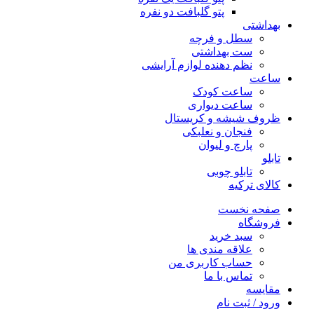
پتو گلبافت دو نفره
بهداشتی
سطل و فرچه
ست بهداشتی
نظم دهنده لوازم آرایشی
ساعت
ساعت کودک
ساعت دیواری
ظروف شیشه و کریستال
فنجان و نعلبکی
پارچ و لیوان
تابلو
تابلو چوبی
کالای ترکیه
صفحه نخست
فروشگاه
سبد خرید
علاقه مندی ها
حساب کاربری من
تماس با ما
مقایسه
ورود / ثبت نام