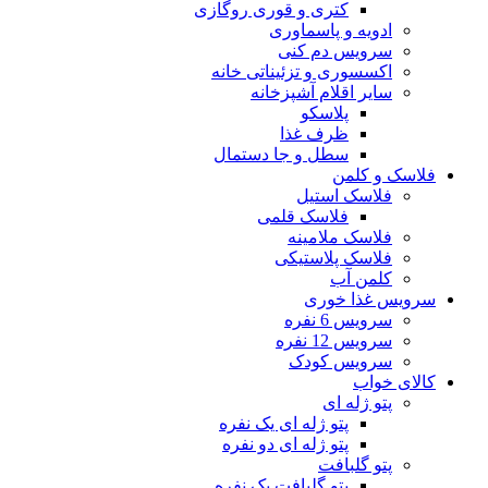
کتری و قوری روگازی
ادویه و پاسماوری
سرویس دم کنی
اکسسوری و تزئیناتی خانه
سایر اقلام آشپزخانه
پلاسکو
ظرف غذا
سطل و جا دستمال
فلاسک و کلمن
فلاسک استیل
فلاسک قلمی
فلاسک ملامینه
فلاسک پلاستیکی
کلمن آب
سرویس غذا خوری
سرویس 6 نفره
سرویس 12 نفره
سرویس کودک
کالای خواب
پتو ژله ای
پتو ژله ای یک نفره
پتو ژله ای دو نفره
پتو گلبافت
پتو گلبافت یک نفره