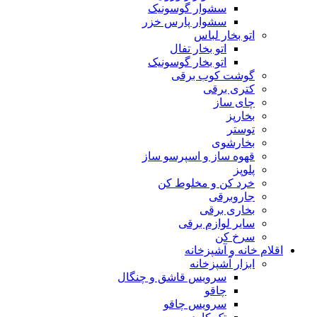
سشوار گوسونیک
سشوار پارس خزر
اتو بخار لباس
اتو بخار تفال
اتو بخار گوسونیک
گوشت کوب برقی
کتری برقی
چای ساز
بخارپز
توستر
بخارشوی
قهوه ساز و اسپرسو ساز
پلوپز
خرد کن و مخلوط کن
جاروبرقی
بخاری برقی
سایر لوازم برقی
سرخ کن
اقلام خانه و آشپزخانه
ابزار آشپزخانه
سرویس قاشق و چنگال
چاقو
سرویس چاقو