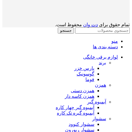
تمام حقوق برای
دت وان
محفوظ است.
جستجو
منو
دسته بندی ها
لوازم برقی خانگی
برند
پارس خزر
گوسونیک
فوما
همزن
همزن دستی
همزن کاسه دار
آبمیوه گیر
آبمیوه گیر چهار کاره
آبمیوه گیره تک کاره
سشوار
سشوار کنوود
سشوار ربورون