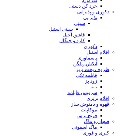
تک کارد
خرد کن دستی
دکوری و پذیرایی
پذیرایی
سینی
سینی استیل
قاشق آجیل
کارد و چنگال
دکوری
اقلام استیل
پاسماوری
آبکش و لگن
ظروف پخت و پز
قابلمه تکی
زود پز
تابه
سرویس قابلمه
اقلام برنزی
قهوه و دمنوش ساز
موکاپات
فرنچ پرس
فنجان و ماگ
ماگ اسموتی
کتری و قوری