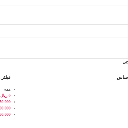
نی
اساس
فیلتر 
همه
0
ریال
-
50.000
00.000
50.000