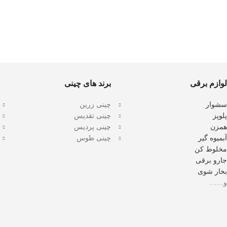
لوازم برقی
برند های چینی
سشوار
چینی زرین
پلوپز
چینی تقدیس
همزن
چینی پردیس
آبمیوه گیر
چینی طوس
مخلوط کن
جارو برقی
بخار شوی
و……