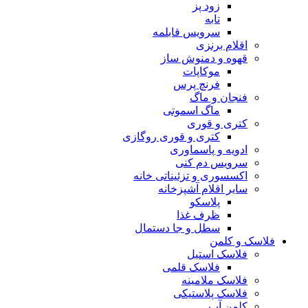
زود پز
تابه
سرویس قابلمه
اقلام برنزی
قهوه و دمنوش ساز
موکاپات
فرنچ پرس
فنجان و ماگ
ماگ اسموتی
کتری و قوری
کتری و قوری روگازی
ادویه و پاسماوری
سرویس دم کنی
اکسسوری و تزئیناتی خانه
سایر اقلام آشپزخانه
پلاسکو
ظرف غذا
سطل و جا دستمال
فلاسک و کلمن
فلاسک استیل
فلاسک قلمی
فلاسک ملامینه
فلاسک پلاستیکی
کلمن آب