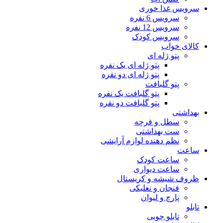
سرویس غذا خوری
سرویس 6 نفره
سرویس 12 نفره
سرویس کودک
کالای خواب
پتو ژله ای
پتو ژله ای یک نفره
پتو ژله ای دو نفره
پتو گلبافت
پتو گلبافت یک نفره
پتو گلبافت دو نفره
بهداشتی
سطل و فرچه
ست بهداشتی
نظم دهنده لوازم آرایشی
ساعت
ساعت کودک
ساعت دیواری
ظروف شیشه و کریستال
فنجان و نعلبکی
پارچ و لیوان
تابلو
تابلو چوبی