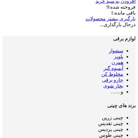
افزودن به سبد خرید
فروخته شده:
9
باقی مانده:
1
بارگیری بیشتر محصولات
درحال بارگذاری...
لوازم برقی
سشوار
پلوپز
همزن
آبمیوه گیر
مخلوط کن
جارو برقی
بخار شوی
و……
برند های چینی
چینی زرین
چینی تقدیس
چینی پردیس
چینی طوس