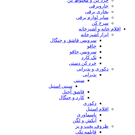
خرد کن و مخلوط کن
جاروبرقی
بخاری برقی
سایر لوازم برقی
سرخ کن
اقلام خانه و آشپزخانه
ابزار آشپزخانه
سرویس قاشق و چنگال
چاقو
سرویس چاقو
تک کارد
خرد کن دستی
دکوری و پذیرایی
پذیرایی
سینی
سینی استیل
قاشق آجیل
کارد و چنگال
دکوری
اقلام استیل
پاسماوری
آبکش و لگن
ظروف پخت و پز
قابلمه تکی