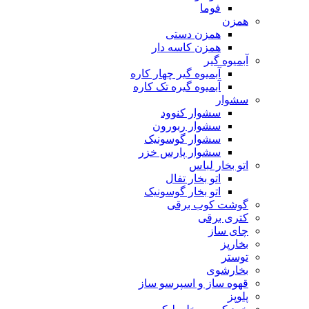
فوما
همزن
همزن دستی
همزن کاسه دار
آبمیوه گیر
آبمیوه گیر چهار کاره
آبمیوه گیره تک کاره
سشوار
سشوار کنوود
سشوار ربورون
سشوار گوسونیک
سشوار پارس خزر
اتو بخار لباس
اتو بخار تفال
اتو بخار گوسونیک
گوشت کوب برقی
کتری برقی
چای ساز
بخارپز
توستر
بخارشوی
قهوه ساز و اسپرسو ساز
پلوپز