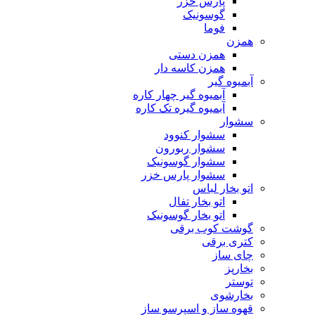
پارس خزر
گوسونیک
فوما
همزن
همزن دستی
همزن کاسه دار
آبمیوه گیر
آبمیوه گیر چهار کاره
آبمیوه گیره تک کاره
سشوار
سشوار کنوود
سشوار ربورون
سشوار گوسونیک
سشوار پارس خزر
اتو بخار لباس
اتو بخار تفال
اتو بخار گوسونیک
گوشت کوب برقی
کتری برقی
چای ساز
بخارپز
توستر
بخارشوی
قهوه ساز و اسپرسو ساز