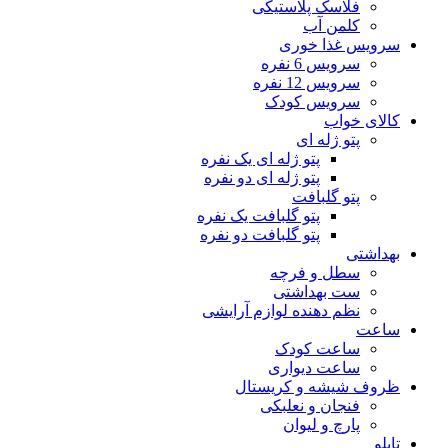
فلاسک پلاستیکی
کلمن آب
سرویس غذا خوری
سرویس 6 نفره
سرویس 12 نفره
سرویس کودک
کالای خواب
پتو ژله ای
پتو ژله ای یک نفره
پتو ژله ای دو نفره
پتو گلبافت
پتو گلبافت یک نفره
پتو گلبافت دو نفره
بهداشتی
سطل و فرچه
ست بهداشتی
نظم دهنده لوازم آرایشی
ساعت
ساعت کودک
ساعت دیواری
ظروف شیشه و کریستال
فنجان و نعلبکی
پارچ و لیوان
تابلو