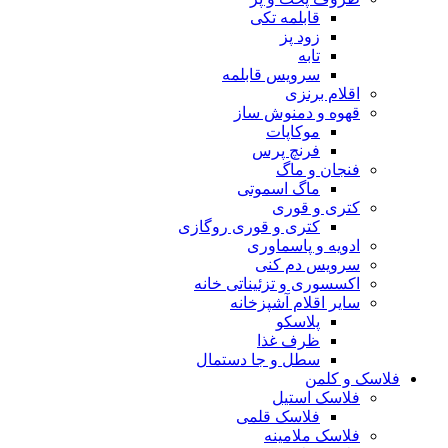
قابلمه تکی
زود پز
تابه
سرویس قابلمه
اقلام برنزی
قهوه و دمنوش ساز
موکاپات
فرنچ پرس
فنجان و ماگ
ماگ اسموتی
کتری و قوری
کتری و قوری روگازی
ادویه و پاسماوری
سرویس دم کنی
اکسسوری و تزئیناتی خانه
سایر اقلام آشپزخانه
پلاسکو
ظرف غذا
سطل و جا دستمال
فلاسک و کلمن
فلاسک استیل
فلاسک قلمی
فلاسک ملامینه