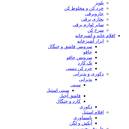
پلوپز
خرد کن و مخلوط کن
جاروبرقی
بخاری برقی
سایر لوازم برقی
سرخ کن
اقلام خانه و آشپزخانه
ابزار آشپزخانه
سرویس قاشق و چنگال
چاقو
سرویس چاقو
تک کارد
خرد کن دستی
دکوری و پذیرایی
پذیرایی
سینی
سینی استیل
قاشق آجیل
کارد و چنگال
دکوری
اقلام استیل
پاسماوری
آبکش و لگن
ظروف پخت و پز