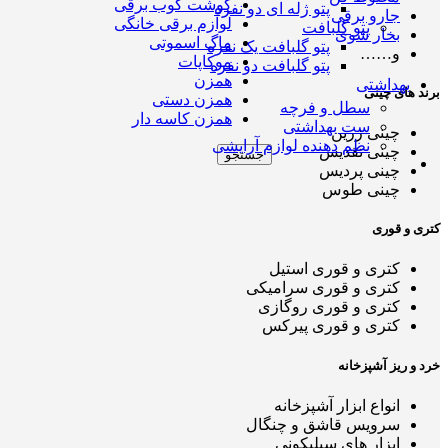
گوشت کوب برقی
پتو ژله ای دو نفره
جارو برقی
لوازم برقی خانگی
پتو گلبافت
بخار شوی
ماگ اسموتی
پتو گلبافت یک نفره
و……
موکاپات
پتو گلبافت دو نفره
همزن
بهداشتی
برند های چینی
همزن دستی
سطل و فرچه
همزن کاسه دار
ست بهداشتی
چینی زرین
نظم دهنده لوازم آرایشی
چینی تقدیس
جستجو
چینی پردیس
چینی طوس
کتری و قوری
کتری و قوری استیل
کتری و قوری سرامیکی
کتری و قوری روگازی
کتری و قوری پیرکس
خرد و ریز آشپزخانه
انواع ابزار آشپزخانه
سرویس قاشق و چنگال
ابزار های سیلیکونی