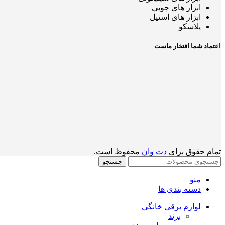
ابزار های چوبی
ابزار های استیل
پلاسکو
اعتماد شما افتخار ماست
تمام حقوق برای
دت وان
محفوظ است.
جستجو
منو
دسته بندی ها
لوازم برقی خانگی
برند