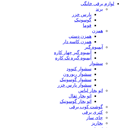
لوازم برقی خانگی
برند
پارس خزر
گوسونیک
فوما
همزن
همزن دستی
همزن کاسه دار
آبمیوه گیر
آبمیوه گیر چهار کاره
آبمیوه گیره تک کاره
سشوار
سشوار کنوود
سشوار ربورون
سشوار گوسونیک
سشوار پارس خزر
اتو بخار لباس
اتو بخار تفال
اتو بخار گوسونیک
گوشت کوب برقی
کتری برقی
چای ساز
بخارپز