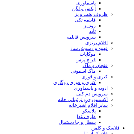
پاسماوری
آبکش و لگن
ظروف پخت و پز
قابلمه تکی
زود پز
تابه
سرویس قابلمه
اقلام برنزی
قهوه و دمنوش ساز
موکاپات
فرنچ پرس
فنجان و ماگ
ماگ اسموتی
کتری و قوری
کتری و قوری روگازی
ادویه و پاسماوری
سرویس دم کنی
اکسسوری و تزئیناتی خانه
سایر اقلام آشپزخانه
پلاسکو
ظرف غذا
سطل و جا دستمال
فلاسک و کلمن
فلاسک استیل