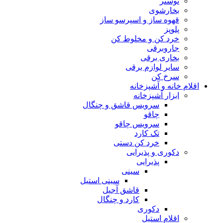
توستر
بخارشوی
قهوه ساز و اسپرسو ساز
پلوپز
خرد کن و مخلوط کن
جاروبرقی
بخاری برقی
سایر لوازم برقی
سرخ کن
اقلام خانه و آشپزخانه
ابزار آشپزخانه
سرویس قاشق و چنگال
چاقو
سرویس چاقو
تک کارد
خرد کن دستی
دکوری و پذیرایی
پذیرایی
سینی
سینی استیل
قاشق آجیل
کارد و چنگال
دکوری
اقلام استیل