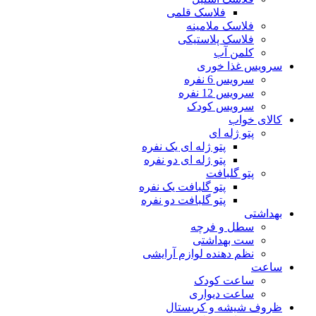
فلاسک قلمی
فلاسک ملامینه
فلاسک پلاستیکی
کلمن آب
سرویس غذا خوری
سرویس 6 نفره
سرویس 12 نفره
سرویس کودک
کالای خواب
پتو ژله ای
پتو ژله ای یک نفره
پتو ژله ای دو نفره
پتو گلبافت
پتو گلبافت یک نفره
پتو گلبافت دو نفره
بهداشتی
سطل و فرچه
ست بهداشتی
نظم دهنده لوازم آرایشی
ساعت
ساعت کودک
ساعت دیواری
ظروف شیشه و کریستال