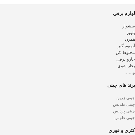
لوازم برقی
سشوار
پلوپز
همزن
آبمیوه گیر
مخلوط کن
جارو برقی
بخار شوی
و……
برند های چینی
چینی زرین
چینی تقدیس
چینی پردیس
چینی طوس
کتری و قوری