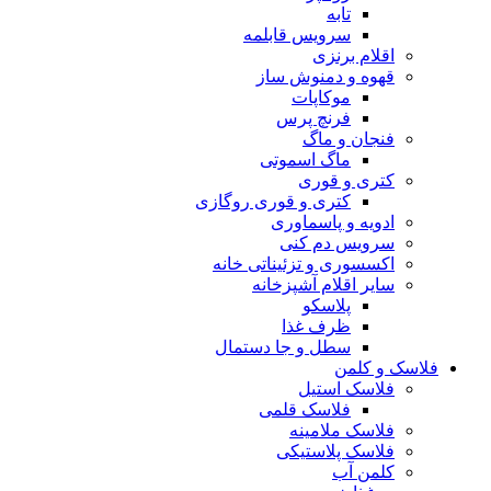
تابه
سرویس قابلمه
اقلام برنزی
قهوه و دمنوش ساز
موکاپات
فرنچ پرس
فنجان و ماگ
ماگ اسموتی
کتری و قوری
کتری و قوری روگازی
ادویه و پاسماوری
سرویس دم کنی
اکسسوری و تزئیناتی خانه
سایر اقلام آشپزخانه
پلاسکو
ظرف غذا
سطل و جا دستمال
فلاسک و کلمن
فلاسک استیل
فلاسک قلمی
فلاسک ملامینه
فلاسک پلاستیکی
کلمن آب