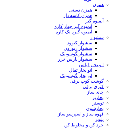
همزن
همزن دستی
همزن کاسه دار
آبمیوه گیر
آبمیوه گیر چهار کاره
آبمیوه گیره تک کاره
سشوار
سشوار کنوود
سشوار ربورون
سشوار گوسونیک
سشوار پارس خزر
اتو بخار لباس
اتو بخار تفال
اتو بخار گوسونیک
گوشت کوب برقی
کتری برقی
چای ساز
بخارپز
توستر
بخارشوی
قهوه ساز و اسپرسو ساز
پلوپز
خرد کن و مخلوط کن