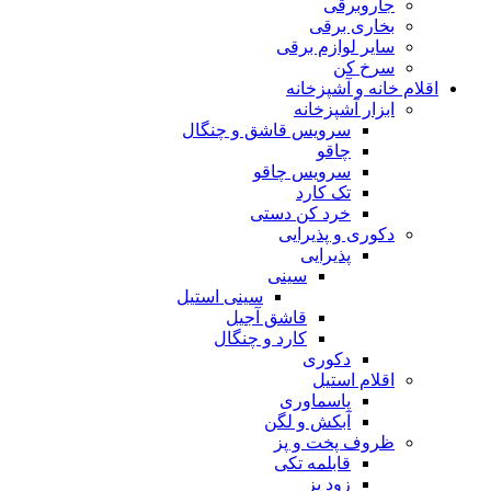
جاروبرقی
بخاری برقی
سایر لوازم برقی
سرخ کن
اقلام خانه و آشپزخانه
ابزار آشپزخانه
سرویس قاشق و چنگال
چاقو
سرویس چاقو
تک کارد
خرد کن دستی
دکوری و پذیرایی
پذیرایی
سینی
سینی استیل
قاشق آجیل
کارد و چنگال
دکوری
اقلام استیل
پاسماوری
آبکش و لگن
ظروف پخت و پز
قابلمه تکی
زود پز