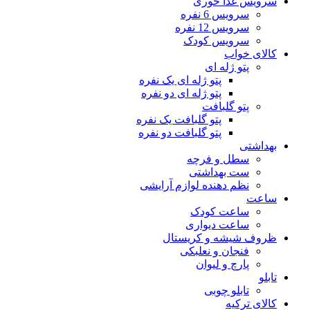
سرویس غذا خوری
سرویس 6 نفره
سرویس 12 نفره
سرویس کودک
کالای خواب
پتو ژله ای
پتو ژله ای یک نفره
پتو ژله ای دو نفره
پتو گلبافت
پتو گلبافت یک نفره
پتو گلبافت دو نفره
بهداشتی
سطل و فرچه
ست بهداشتی
نظم دهنده لوازم آرایشی
ساعت
ساعت کودک
ساعت دیواری
ظروف شیشه و کریستال
فنجان و نعلبکی
پارچ و لیوان
تابلو
تابلو چوبی
کالای ترکیه